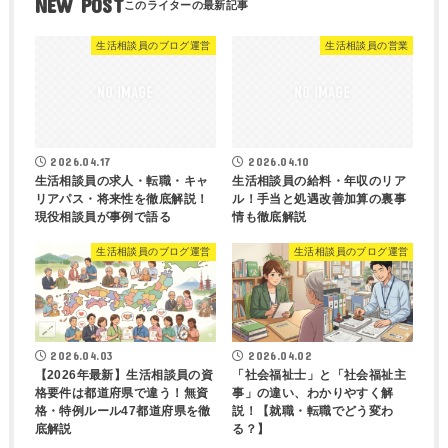
NEW POST
生活相談員のブログ運営
生活相談員の営業
2026.04.17
2026.04.10
生活相談員の求人・転職・キャ
生活相談員の給料・年収のリア
リアパス・将来性を徹底解説！
ル！手当と処遇改善加算の裏事
現役相談員が事例で語る
情も徹底解説
生活相談員のブログ運営
生活相談員のブログ運営
2026.04.03
2026.04.02
【2026年最新】生活相談員の資
「社会福祉士」と「社会福祉主
格要件は都道府県で違う！無資
事」の違い、わかりやすく解
格・特例ルール47都道府県を徹
説！【就職・転職でどう変わ
底解説
る？】