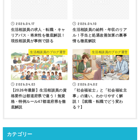
2026.04.17
2026.04.10
生活相談員の求人・転職・キャ
生活相談員の給料・年収のリア
リアパス・将来性を徹底解説！
ル！手当と処遇改善加算の裏事
現役相談員が事例で語る
情も徹底解説
生活相談員のブログ運営
生活相談員のブログ運営
2026.04.03
2026.04.02
【2026年最新】生活相談員の資
「社会福祉士」と「社会福祉主
格要件は都道府県で違う！無資
事」の違い、わかりやすく解
格・特例ルール47都道府県を徹
説！【就職・転職でどう変わ
底解説
る？】
カテゴリー