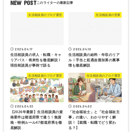
NEW POST
生活相談員のブログ運営
生活相談員の営業
2026.04.17
2026.04.10
生活相談員の求人・転職・キャ
生活相談員の給料・年収のリア
リアパス・将来性を徹底解説！
ル！手当と処遇改善加算の裏事
現役相談員が事例で語る
情も徹底解説
生活相談員のブログ運営
生活相談員のブログ運営
2026.04.03
2026.04.02
【2026年最新】生活相談員の資
「社会福祉士」と「社会福祉主
格要件は都道府県で違う！無資
事」の違い、わかりやすく解
格・特例ルール47都道府県を徹
説！【就職・転職でどう変わ
底解説
る？】